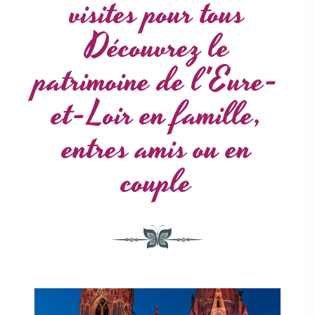
visites pour tous
Découvrez le
patrimoine de l'Eure-
et-Loir en famille,
entres amis ou en
couple